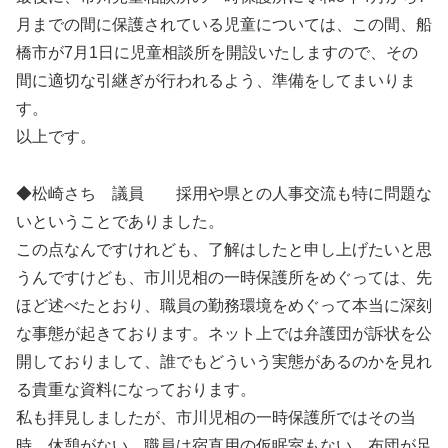
月までの間に保護されている児童については、この間、船
橋市が7月1日に児童相談所を開設いたしますので、その
間に適切な引継ぎが行われるよう、準備をしてまいりま
す。
以上です。
◆松崎さち 議員 採用や県との人事交流も特に問題な
いということでありました。
この点なんですけれども、了解はしたと申し上げたいと思
うんですけども、市川児相の一時保護所をめぐっては、先
ほど述べたとおり、職員の勤務環境をめぐって本当に深刻
な事態が起きております。ネット上では弁護団が訴状を公
開しておりまして、誰でもどういう実態があるのかを見れ
る貴重な資料になっております。
私も拝見しましたが、市川児相の一時保護所ではその当
時、休憩がない。職員は宿直用の仮眠室もない。布団が足