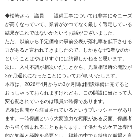
◆松崎さち 議員 設備工事については非常に今ニーズ
が高くなっていて、業者がかつてなく厳しく選定している
結果がこれではないかというお話がございました。
ただ、以前から予定価格の事前公表が落札率を低下させる
力があると言われてきましたので、しかもなぜ1者なのか
ということはやはりすぐには納得しかねると思います。
次に、入札不調が相次いだことから、児童相談所の開設が
3か月遅れになったことについてお伺いいたします。
本市は、2026年4月からの3か月間は開設準備に充てると
おっしゃっておられますけれども、この開設に当たって大
変心配されているのは職員の確保であります。
児相は世間から注目されているというプレッシャーがあり
ます。一時保護という大変強力な権限がある反面、保護者
から強く憎まれることもあります。子供たちのケアは専門
的な知識と経験を必要とし、福祉の中でも特殊な職場と言