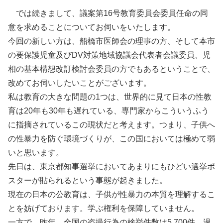
では続きまして、議案第16号教育委員会委員任命の同
意を求めることについてお伺いをいたします。
今回の新しい方は、船橋市医師会の理事の方、そして本市
の要保護児童及びDV対策地域協議会代表者会議委員、児
相の基本構想改訂検討会委員の方でもあるということで、
改めてお伺いしたいことがございます。
私は教育の大きな問題の1つは、世界的に見て日本の性教
育は20年も30年も遅れている、専門家からこういうふう
に指摘されているこの現状だと考えます。つまり、子供へ
の性暴力を防ぐ環境づくりが、この国においては極めて弱
いと思います。
先日は、東京都知事選挙においてあまりにもひどい選挙ポ
スターが貼られるという事態が起きました。
現在の日本の公教育は、子供が性暴力の本質を理解するこ
とを妨げております。学ぶ権利を保障していません。
一方で、昨年、全国の盗撮行為の検挙件数は5,700件、過