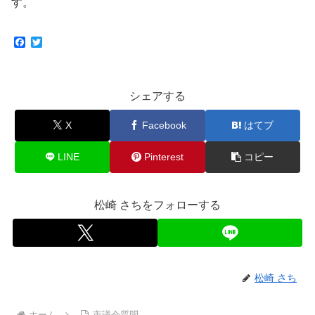
す。
F
T
a
w
c
i
e
t
b
t
シェアする
o
e
o
r
k
X
Facebook
はてブ
LINE
Pinterest
コピー
松崎 さちをフォローする
松崎 さち
ホーム
市議会質問