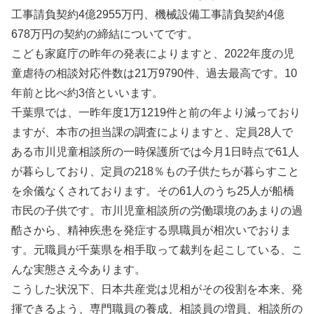
工事請負契約4億2955万円、機械設備工事請負契約4億
678万円の契約の締結についてです。
こども家庭庁の昨年の発表によりますと、2022年度の児
童虐待の相談対応件数は21万9790件、過去最高です。10
年前と比べ約3倍といいます。
千葉県では、一昨年度1万1219件と前の年より減っており
ますが、本市の担当課の調査によりますと、定員28人で
ある市川児童相談所の一時保護所では今月1日時点で61人
が暮らしており、定員の218％もの子供たちが暮らすこと
を余儀なくされております。その61人のうち25人が船橋
市民の子供です。市川児童相談所の労働環境のあまりの過
酷さから、精神疾患を発症する県職員が相次いでおりま
す。元職員が千葉県を相手取って裁判を起こしている、こ
んな実態さえ今あります。
こうした状況下、日本共産党は児相がその役割を本来、発
揮できるよう、専門職員の養成、相談員の増員、相談所の