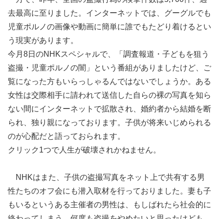
去最高に至りました。インターネットでは、グーグルでも
児童ポルノの画像や動画に簡単に誰でもたどり着けるとい
う現実があります。
今月8日のNHKスペシャルで、「調査報道・子どもを狙う
盗撮・児童ポルノの闇」という番組がありましたけど、ご
覧になった方もいらっしゃるんではないでしょうか。ある
女性は交際相手に請われて送信した自らの裸の写真を知ら
ない間にインターネットで拡散され、婚約者から結婚を断
られ、独り親になっております。子供が将来いじめられる
のが心配だと語っておられます。
クリック1つで人生が破壊されかねません。
NHKはまた、子供の盗撮写真をネット上で共有する男
性たちのオフ会にも潜入取材を行っておりました。妻も子
もいるというある主催者の男性は、もしばれたら社会的に
終わってしまう。何度も盗撮をやめたいと思ったけども、