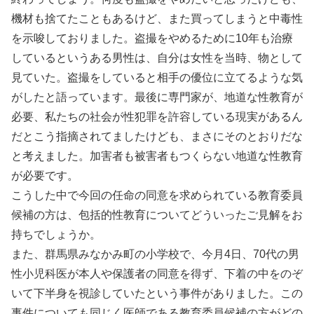
機材も捨てたこともあるけど、また買ってしまうと中毒性
を示唆しておりました。盗撮をやめるために10年も治療
しているというある男性は、自分は女性を当時、物として
見ていた。盗撮をしていると相手の優位に立てるような気
がしたと語っています。最後に専門家が、地道な性教育が
必要、私たちの社会が性犯罪を許容している現実があるん
だとこう指摘されてましたけども、まさにそのとおりだな
と考えました。加害者も被害者もつくらない地道な性教育
が必要です。
こうした中で今回の任命の同意を求められている教育委員
候補の方は、包括的性教育についてどういったご見解をお
持ちでしょうか。
また、群馬県みなかみ町の小学校で、今月4日、70代の男
性小児科医が本人や保護者の同意を得ず、下着の中をのぞ
いて下半身を視診していたという事件がありました。この
事件についても同じく医師である教育委員候補の方がどの