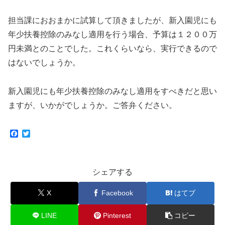
担当課におおまかに試算して頂きましたが、新入園児にも
年少扶養控除のみなし適用を行う場合、予算は１２００万
円未満とのことでした。これくらいなら、実行できるので
はないでしょうか。
新入園児にも年少扶養控除のみなし適用をすべきだと思い
ますが、いかがでしょうか。ご答弁ください。
F
T
a
w
c
i
e
t
b
t
シェアする
o
e
o
r
k
X
Facebook
はてブ
LINE
Pinterest
コピー