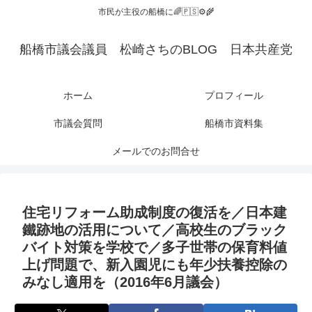
市民が主役の船橋に🌈🇵🇸⚙️🌾
船橋市議会議員 松崎さちのBLOG 日本共産党
ホーム
プロフィール
市議会質問
船橋市資料集
メールでのお問合せ
住宅リフォーム助成制度の復活を／日本建
鐵跡地の活用について／高校生のブラック
バイト対策を学校で／多子世帯の保育料値
上げ問題で、新入園児にも年少扶養控除の
みなし適用を（2016年6月議会）