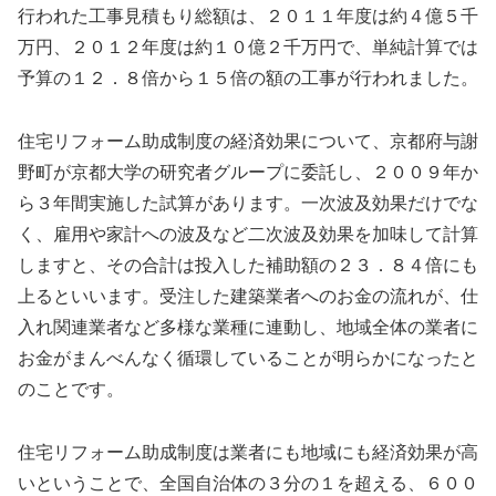
行われた工事見積もり総額は、２０１１年度は約４億５千
万円、２０１２年度は約１０億２千万円で、単純計算では
予算の１２．８倍から１５倍の額の工事が行われました。
住宅リフォーム助成制度の経済効果について、京都府与謝
野町が京都大学の研究者グループに委託し、２００９年か
ら３年間実施した試算があります。一次波及効果だけでな
く、雇用や家計への波及など二次波及効果を加味して計算
しますと、その合計は投入した補助額の２３．８４倍にも
上るといいます。受注した建築業者へのお金の流れが、仕
入れ関連業者など多様な業種に連動し、地域全体の業者に
お金がまんべんなく循環していることが明らかになったと
のことです。
住宅リフォーム助成制度は業者にも地域にも経済効果が高
いということで、全国自治体の３分の１を超える、６００