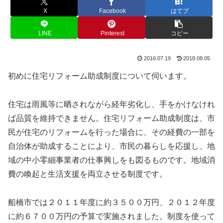
X
Facebook
はてブ
LINE
Pinterest
コピー
2016.07.19
2018.08.05
初めに住宅リフォーム助成制度について伺います。
住宅は雨風等に晒されながら経年劣化し、手をかけなけれ
ば品質を維持できません。住宅リフォーム助成制度は、市
民が住宅のリフォームを行った場合に、その経費の一部を
自治体が助成することにより、市民の暮らしを応援し、地
域の中小零細事業者の仕事興しをも図るものです。地域消
費の喚起と生活支援を両立させる制度です。
船橋市では２０１１年度に約３５００万円、２０１２年度
に約６７００万円の予算で実施されました。制度を使って