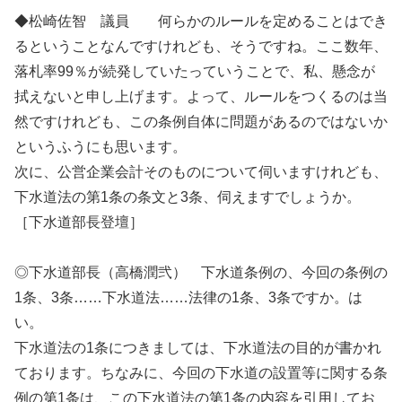
◆松崎佐智 議員 何らかのルールを定めることはでき
るということなんですけれども、そうですね。ここ数年、
落札率99％が続発していたっていうことで、私、懸念が
拭えないと申し上げます。よって、ルールをつくるのは当
然ですけれども、この条例自体に問題があるのではないか
というふうにも思います。
次に、公営企業会計そのものについて伺いますけれども、
下水道法の第1条の条文と3条、伺えますでしょうか。
［下水道部長登壇］
◎下水道部長（高橋潤弐） 下水道条例の、今回の条例の
1条、3条……下水道法……法律の1条、3条ですか。は
い。
下水道法の1条につきましては、下水道法の目的が書かれ
ております。ちなみに、今回の下水道の設置等に関する条
例の第1条は、この下水道法の第1条の内容を引用してお