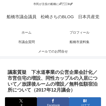
市民が主役の船橋に🌈🇵🇸⚙️🌾
船橋市議会議員 松崎さちのBLOG 日本共産党
ホーム
プロフィール
市議会質問
船橋市資料集
メールでのお問合せ
議案質疑 下水道事業の公営企業会計化／
市営住宅の増設、同性カップルの入居につ
いて／放課後ルームの増設／無料低額宿泊
所について（2017年12月議会）
X
Facebook
はてブ