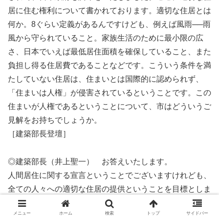
居に住む権利について書かれております。適切な住居とは
何か。8ぐらい定義があるんですけども、例えば風雨──雨
風から守られていること。家族生活のために最小限の広
さ、日本でいえば最低居住面積を確保していること、また
負担し得る住居費であることなどです。こういう条件を満
たしていない住居は、住まいとは国際的に認められず、
「住まいは人権」が侵害されているということです。この
住まいが人権であるということについて、市はどういうご
見解をお持ちでしょうか。
［建築部長登壇］
◎建築部長（井上聖一） お答えいたします。
人間居住に関する宣言ということでございますけれども、
全ての人々への適切な住居の提供ということを目標としま
して、適切な住居とは雨風に守られているだけではなく、
メニュー
ホーム
検索
トップ
サイドバー
プライバシーを保持でき、また負担できる住宅費であるこ