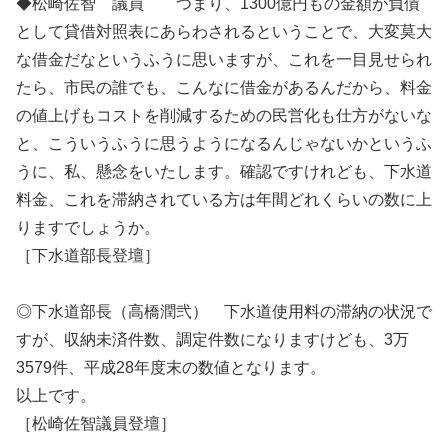
◆松崎佐智 議員 つまり、1300億円もの金額が負債
として貸借対照表にあらわされるということで、大変莫大
な借金だなというふうに思いますが、これを一目見せられ
たら、市民の誰でも、こんなに借金があるんだから、料金
の値上げもコストを削減するための民営化も仕方がないな
と、こういうふうに思うようになるんじゃないかというふ
うに、私、懸念をいたします。確認ですけれども、下水道
料金、これを滞納されている方は年間どれくらいの数に上
りますでしょうか。
［下水道部長登壇］
◎下水道部長（高橋潤弐） 下水道使用料の滞納の状況で
すが、収納未済件数、調定件数になりますけども、3万
3579件、平成28年度末の数値となります。
以上です。
［松崎佐智議員登壇］