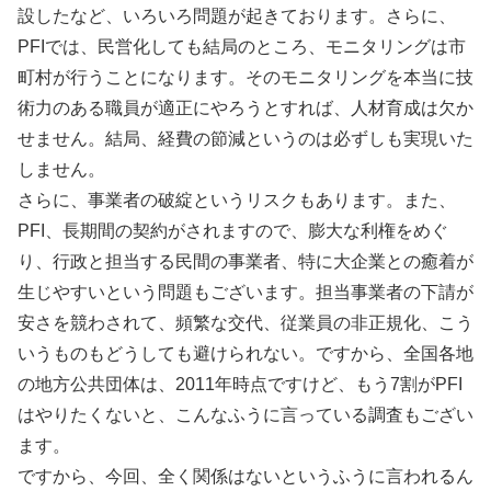
設したなど、いろいろ問題が起きております。さらに、
PFIでは、民営化しても結局のところ、モニタリングは市
町村が行うことになります。そのモニタリングを本当に技
術力のある職員が適正にやろうとすれば、人材育成は欠か
せません。結局、経費の節減というのは必ずしも実現いた
しません。
さらに、事業者の破綻というリスクもあります。また、
PFI、長期間の契約がされますので、膨大な利権をめぐ
り、行政と担当する民間の事業者、特に大企業との癒着が
生じやすいという問題もございます。担当事業者の下請が
安さを競わされて、頻繁な交代、従業員の非正規化、こう
いうものもどうしても避けられない。ですから、全国各地
の地方公共団体は、2011年時点ですけど、もう7割がPFI
はやりたくないと、こんなふうに言っている調査もござい
ます。
ですから、今回、全く関係はないというふうに言われるん