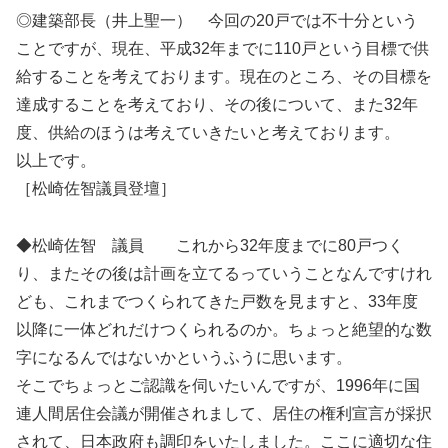
◎建築部長（井上聖一） 今回の20戸では不十分という
ことですが、現在、平成32年までに110戸という目標で供
給することを考えております。現在のところ、その目標を
達成することを考えており、その後について、また32年
度、供給のほうは考えていきたいと考えております。
以上です。
［松崎佐智議員登壇］
◆松崎佐智 議員 これから32年度までに80戸つく
り、またその後は計画を立てるっていうことなんですけれ
ども、これまでつくられてきた戸数を見ますと、33年度
以降に一体どれだけつくられるのか。ちょっと絶望的な数
字になるんではないかというふうに思います。
そこでちょっとご認識を伺いたいんですが、1996年に国
連人間居住会議が開催されまして、居住の権利宣言が採択
されて、日本政府も調印をいたしました。ここに適切な住