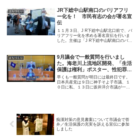
４８階建て・地上１５０mの大規模タワ
ーマンション（１階〜３階は商業施設）
JR下総中山駅南口のバリアフリ
まちづくり
を建てること、その５階に...
ー化を！ 市民有志の会が署名宣
伝
１１月３日、J R下総中山駅北口前で、バ
リアフリー化を求める署名宣伝を行いま
した。主催は「J R下総中山駅南口のバリ
アフリー化早期実現をめざす会（以下、
めざす会）」です。手製のプラスターや
チラシ、横断幕を用意し、賑やかに行い
9月議会で一般質問を行いまし
まちづくり
ました。同駅の南...
た。海老川上流地区開発、「生活
保護は権利」ポスター、性犯罪防
止の啓発について
早くも一般質問が明日には最終日です。
日本共産党は９日に神子そよ子市議、１
０日に私、１３日に坂井洋介市議が一般
質問を行いました。明日は岩井友子市議
が登壇し、新型コロナ問題を中心に取り
上げます。（金沢和子市議は６日に議案
質疑を行い、やはり新型コ...
痴漢対策の意見書案について市議会で答
弁／生活保護の充実を訴える宣伝に参加
しました