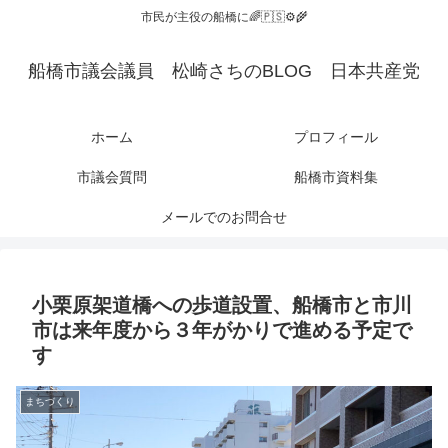
市民が主役の船橋に🌈🇵🇸⚙️🌾
船橋市議会議員 松崎さちのBLOG 日本共産党
ホーム
プロフィール
市議会質問
船橋市資料集
メールでのお問合せ
小栗原架道橋への歩道設置、船橋市と市川
市は来年度から３年がかりで進める予定で
す
まちづくり