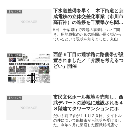
ますので、ご報告します。▲都計審に船
橋市が出した資料です。 特定街区と
下水道整備を早く 木下街道と京
まちづくり
は、都市計画法や建築基準法...
成電鉄の立体交差化事業（市川市
高石神）の進捗を千葉県から聞き
取りました
6日、千葉県庁で表題の事業について聞
き、用地買収のための時間が長く掛かっ
ているという現状を知りました。丸山慎
一・前県議、柳美智子・市川市議と、船
橋市本中山にお住まいの方と一緒でし
た。▲千葉県の事業説明書ですこの事業
西船６丁目の通学路に路側帯が設
まちづくり
は千葉県が行っているもので...
置されました／「介護を考えるつ
どい」開催
市民文化ホール敷地を売却し、西
まちづくり
武デパートの跡地に建設される４
８階建てタワーマンションにホー
ルを入れる案が浮上
だいぶ前ですが１１月２０日、タイトル
の件について船橋市から説明を受けまし
た。今年２月に閉店した西武船橋店です
が、船橋市は地権者側からそこの跡地に