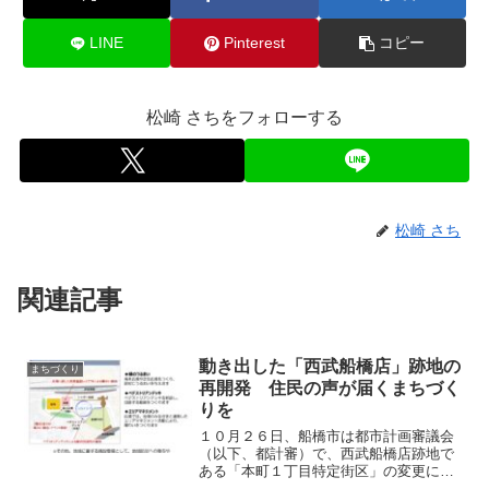
LINE
Pinterest
コピー
松崎 さちをフォローする
松崎 さち
関連記事
動き出した「西武船橋店」跡地の
まちづくり
再開発 住民の声が届くまちづく
りを
１０月２６日、船橋市は都市計画審議会
（以下、都計審）で、西武船橋店跡地で
ある「本町１丁目特定街区」の変更につ
いて報告しました。私は委員を務めてい