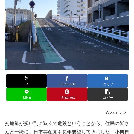
X
Facebook
はてブ
LINE
Pinterest
コピー
2021.12.23
交通量が多い割に狭くて危険ということから、住民の皆さ
んと一緒に、日本共産党も長年要望してきました「小栗原