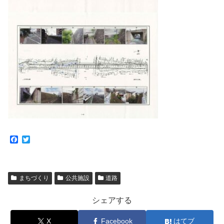
F
T
a
w
c
i
e
t
b
t
まちづくり
公共施設
道路
o
e
o
r
k
シェアする
X
Facebook
はてブ