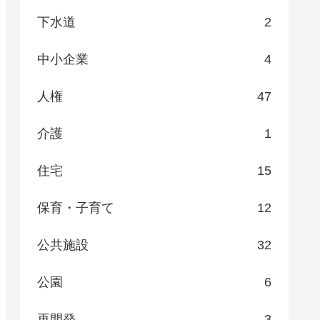
下水道
2
中小企業
4
人権
47
介護
1
住宅
15
保育・子育て
12
公共施設
32
公園
6
再開発
3