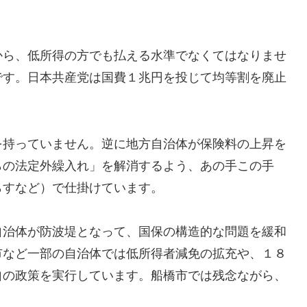
から、低所得の方でも払える水準でなくてはなりませ
です。日本共産党は国費１兆円を投じて均等割を廃止
を持っていません。逆に地方自治体が保険料の上昇を
らの法定外繰入れ」を解消するよう、あの手この手
らすなど）で仕掛けています。
自治体が防波堤となって、国保の構造的な問題を緩和
市など一部の自治体では低所得者減免の拡充や、１８
自の政策を実行しています。船橋市では残念ながら、