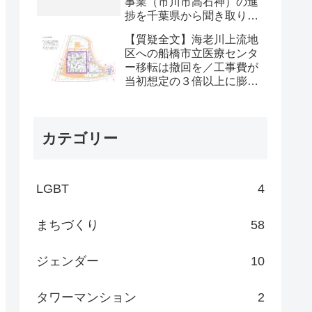
事業（市川市高石神）の進
捗を千葉県から聞き取りま
した
【質疑全文】海老川上流地
区への船橋市立医療センタ
ー移転は撤回を／工事費が
当初想定の３倍以上に膨
張・開発契機の文書黒塗り
カテゴリー
LGBT
4
まちづくり
58
ジェンダー
10
タワーマンション
2