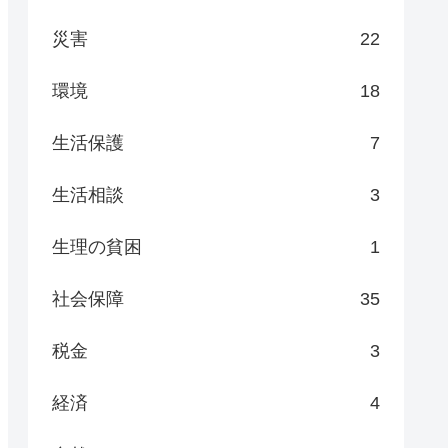
災害
22
環境
18
生活保護
7
生活相談
3
生理の貧困
1
社会保障
35
税金
3
経済
4