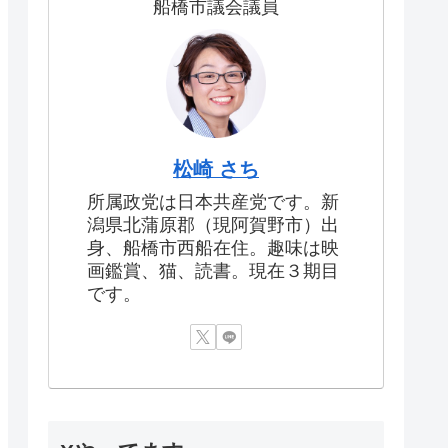
船橋市議会議員
松崎 さち
所属政党は日本共産党です。新
潟県北蒲原郡（現阿賀野市）出
身、船橋市西船在住。趣味は映
画鑑賞、猫、読書。現在３期目
です。