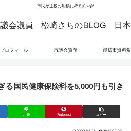
市民が主役の船橋に🌈🇵🇸⚙️🌾
議会議員 松崎さちのBLOG 日
プロフィール
市議会質問
船橋市資料集
る国民健康保険料を5,000円も引き
LINE
Pinterest
コピー