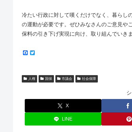
冷たい行政に対して嘆くだけでなく、暮らし
の運動が必要です。ぜひみなさんのご意見や
保料の引き下げ実現に向け、取り組んでいき
F
T
a
w
c
i
e
t
b
t
o
e
人権
国保
市議会
社会保障
o
r
k
シ
X
LINE