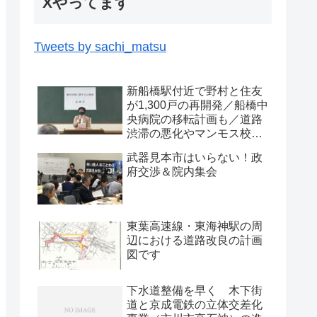
Xやってます
Tweets by sachi_matsu
新船橋駅付近で野村と住友
が1,300戸の再開発／船橋中
央病院の移転計画も／道路
渋滞の悪化やマンモス校化
などが懸念されます
武器見本市はいらない！政
府交渉＆院内集会
東葉高速線・東海神駅の周
辺における道路改良の計画
図です
下水道整備を早く 木下街
道と京成電鉄の立体交差化