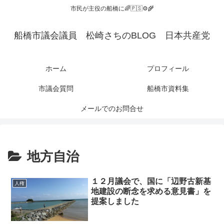
市民が主役の船橋に🌈🇵🇸⚙️🌾
船橋市議会議員 松崎さちのBLOG 日本共産党
ホーム
プロフィール
市議会質問
船橋市資料集
メールでのお問合せ
地方自治
１２月議会で、国に「辺野古新基
人権
地建設の断念を求める意見書」を
提案しました