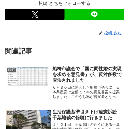
松崎 さちをフォローする
松崎 さち
関連記事
船橋市議会で「国に同性婚の実現
LGBT
を求める意見書」が、反対多数で
否決されました
６月３０日に閉会した船橋市議会に、日
本共産党は全部で７本の意見書案を提案
しました。このうち私が提案者となった
「同性婚を認める民法改正を求める意見
書」は、反対２８人、賛成２１人の賛成
少数で否決されました。▲議員ごとの賛
生活保護基準引き下げ違憲訴訟
人権
否一覧（船橋市議会事務局...
千葉地裁の傍聴に行きました
１月２１日、千葉県庁の近くにある千葉