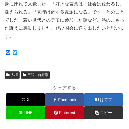
身に痺れて入党した」「好きな言葉は『社会は変わるし、
変えられる』『真理は必ず多数派になる』です」とのこと
でした。若い世代とのデモに参加した話など、熱のこもっ
た訴えに感動しました。ぜひ国会に送り出したいと思いま
す。
F
T
a
w
c
i
e
t
b
t
人権
平和・自衛隊
o
e
o
r
k
シェアする
X
Facebook
はてブ
LINE
Pinterest
コピー