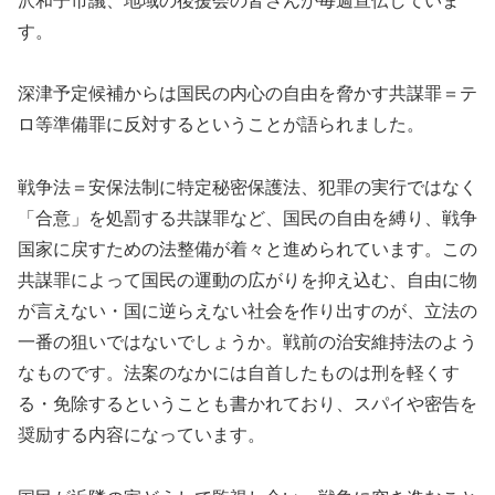
沢和子市議、地域の後援会の皆さんが毎週宣伝していま
す。
深津予定候補からは国民の内心の自由を脅かす共謀罪＝テ
ロ等準備罪に反対するということが語られました。
戦争法＝安保法制に特定秘密保護法、犯罪の実行ではなく
「合意」を処罰する共謀罪など、国民の自由を縛り、戦争
国家に戻すための法整備が着々と進められています。この
共謀罪によって国民の運動の広がりを抑え込む、自由に物
が言えない・国に逆らえない社会を作り出すのが、立法の
一番の狙いではないでしょうか。戦前の治安維持法のよう
なものです。法案のなかには自首したものは刑を軽くす
る・免除するということも書かれており、スパイや密告を
奨励する内容になっています。