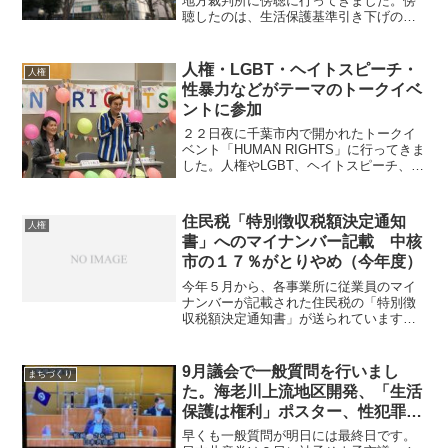
地方裁判所に傍聴に行ってきました。傍
聴したのは、生活保護基準引き下げの違
憲訴訟です。船橋生活と健康を守る会の
みなさんと一緒に参加しました。国は２
０１３年に平均６.５％、最大１０％の生
人権・LGBT・ヘイトスピーチ・
人権
活扶助基準の引き下げを...
性暴力などがテーマのトークイベ
ントに参加
２２日夜に千葉市内で開かれたトークイ
ベント「HUMAN RIGHTS」に行ってきま
した。人権やLGBT、ヘイトスピーチ、性
暴力やセクハラ問題などについて考える
企画で、主催は日本共産党千葉県委員
会、同中部地区委員会、民青同盟千葉県
住民税「特別徴収税額決定通知
人権
委員会、同中...
書」へのマイナンバー記載 中核
市の１７％がとりやめ（今年度）
今年５月から、各事業所に従業員のマイ
ナンバーが記載された住民税の「特別徴
収税額決定通知書」が送られています。
発送元は従業員が居住する自治体で、船
橋市も書留で郵送しました。しかし中核
市の１７％、県内市町村の２２％が同通
9月議会で一般質問を行いまし
まちづくり
知書にマイナンバーを記載...
た。海老川上流地区開発、「生活
保護は権利」ポスター、性犯罪防
止の啓発について
早くも一般質問が明日には最終日です。