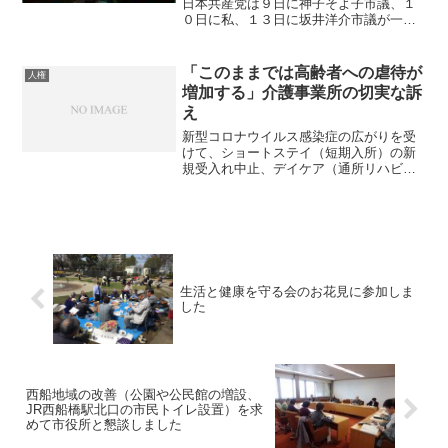
日本共産党は９日に神子そよ子市議、１
０日に私、１３日に坂井洋介市議が一般
質問を行いました。明日は岩井友子市議
が登壇し、新型コロナ問題を中心に取り
上げます。（金沢和子市議は６日に議案
「このままでは高齢者への虐待が
人権
質疑を行い、やはり新型コ...
増加する」介護事業所の切実な訴
え
新型コロナウイルス感染症の広がりを受
けて、ショートステイ（短期入所）の新
規受入れ中止、デイケア（通所リハビ
リ）の休止、デイサービスの縮小、在宅
サービスの削減などが船橋市内でも起き
ています。そんな中、「このままでは家
族間の虐待が激増する」と、...
生活と健康を守る会のお花見に参加しま
した
西船地域の改善（公園や公民館の増設、
JR西船橋駅北口の市民トイレ設置）を求
めて市役所と懇談しました