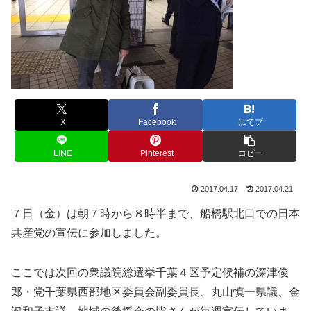
X
Facebook
はてブ
LINE
Pinterest
コピー
2017.04.17
2017.04.21
７日（金）は朝７時から８時半まで、船橋駅北口での日本
共産党の宣伝に参加しました。
ここでは次回の衆議院総選挙千葉４区予定候補の深津俊
郎・党千葉県西部地区委員会副委員長、丸山慎一県議、金