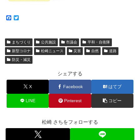
F
T
a
w
c
i
e
t
b
t
まちづくり
公共施設
市議会
平和・自衛隊
o
e
o
r
新型コロナ
松崎ニュース
災害
自然
道路
k
防災・減災
シェアする
X
Facebook
はてブ
LINE
Pinterest
コピー
松崎 さちをフォローする