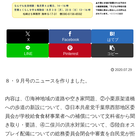
X
Facebook
はてブ
LINE
Pinterest
コピー
2020.07.29
８・９月号のニュースを作りました。
内容は、①海神地域の道路や空き家問題、②小栗原架道橋
への歩道の新設について、③日本共産党千葉県西部地区委
員会が学校給食食材事業者への補償について文科省から聞
き取り・要請、④二俣川の洪水対策について、⑤陸自オス
プレイ配備についての総務委員会閉会中審査を自民党が拒