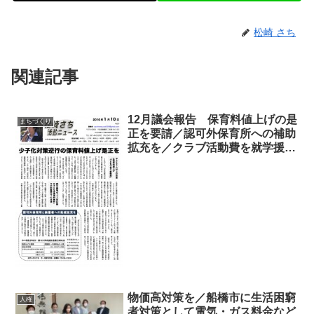
松崎 さち
関連記事
12月議会報告 保育料値上げの是
まちづくり
正を要請／認可外保育所への補助
拡充を／クラブ活動費を就学援助
の対象に／小栗原小学校・放課後
ルーム待機児が４３人・市内最多
物価高対策を／船橋市に生活困窮
人権
者対策として電気・ガス料金など