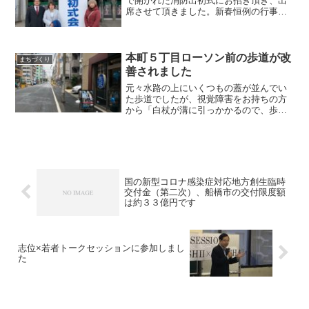
で開かれた消防出初式にお招き頂き、出
席させて頂きました。新春恒例の行事と
して消防団員の皆さんなど、毎年多くの
方々が参加されています。式典で登壇し
てご挨拶された皆さんは、ほとんどの方
が昨年の連続台風に言及さ...
本町５丁目ローソン前の歩道が改
まちづくり
善されました
元々水路の上にいくつもの蓋が並んでい
た歩道でしたが、視覚障害をお持ちの方
から「白杖が溝に引っかかるので、歩き
にくい」と改善を求める声を頂いていま
した。そこで船橋市の下水道部に改善を
依頼したところ、先日舗装されていまし
た。ありがとうございます...
国の新型コロナ感染症対応地方創生臨時
交付金（第二次）、船橋市の交付限度額
は約３３億円です
志位×若者トークセッションに参加しまし
た