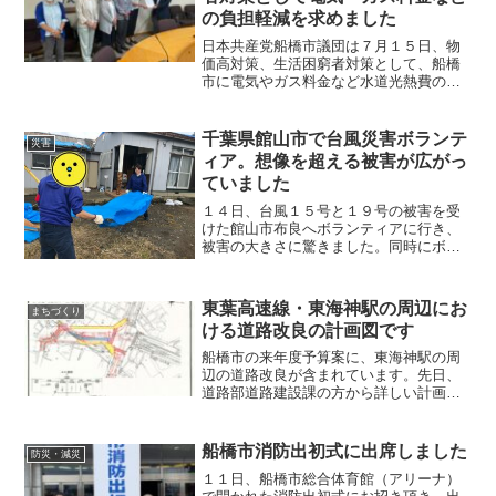
の負担軽減を求めました
日本共産党船橋市議団は７月１５日、物
価高対策、生活困窮者対策として、船橋
市に電気やガス料金など水道光熱費の負
担軽減を実施するよう求めました。要望
書は杉田副市長に手渡し、１５分ほど懇
談しました。▲要望書ですこの間の物価
千葉県館山市で台風災害ボランテ
災害
高は食料品やエネルギーな...
ィア。想像を超える被害が広がっ
ていました
１４日、台風１５号と１９号の被害を受
けた館山市布良へボランティアに行き、
被害の大きさに驚きました。同時にボラ
ンティア頼みが中心という国の災害対策
は大問題だと思いました。「日本共産党
台風１５号被災者支援房総半島ボランテ
東葉高速線・東海神駅の周辺にお
まちづくり
ィアセンター」を訪れた際...
ける道路改良の計画図です
船橋市の来年度予算案に、東海神駅の周
辺の道路改良が含まれています。先日、
道路部道路建設課の方から詳しい計画図
をいただきましたので掲載します。この
図の黄色い部分が歩道です。現在は道路
より高いところに敷地がありますが、こ
船橋市消防出初式に出席しました
防災・減災
こを通れるようにするとの...
１１日、船橋市総合体育館（アリーナ）