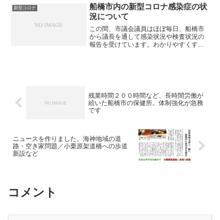
ひご覧になってみてください。⒈ 提案
船橋市内の新型コロナ感染症の状
新型コロナ
理由⒉ 組み替え案
況について
この間、市議会議員はほぼ毎日、船橋市
から議長を通して感染状況や検査状況の
報告を受けています。わかりやすくする
ためグラフにまとめました。４月１６日
現在の情報ですが、ぜひご覧ください。
下の画像をクリックして頂くとPDFが開
きます。
残業時間２００時間など、長時間労働が
続いた船橋市の保健所。体制強化が急務
です
ニュースを作りました。海神地域の道
路・空き家問題／小栗原架道橋への歩道
新設など
コメント