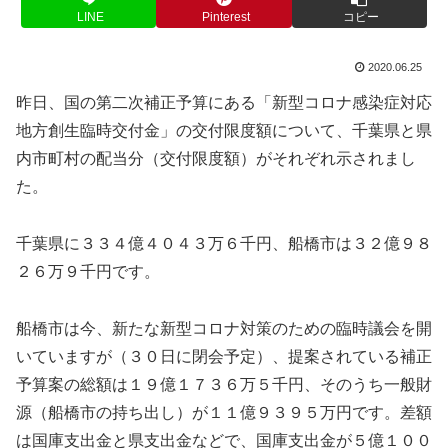
LINE
Pinterest
コピー
2020.06.25
昨日、国の第二次補正予算にある「新型コロナ感染症対応
地方創生臨時交付金」の交付限度額について、千葉県と県
内市町村の配当分（交付限度額）がそれぞれ示されまし
た。
千葉県に３３４億４０４３万６千円、船橋市は３２億９８
２６万９千円です。
船橋市は今、新たな新型コロナ対策のための臨時議会を開
いていますが（３０日に閉会予定）、提案されている補正
予算案の総額は１９億１７３６万５千円、そのうち一般財
源（船橋市の持ち出し）が１１億９３９５万円です。差額
は国庫支出金と県支出金などで、国庫支出金が５億１００