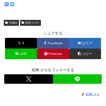
F
T
a
w
c
i
e
t
b
t
市議会
新型コロナ
o
e
o
r
k
シェアする
X
Facebook
はてブ
LINE
Pinterest
コピー
松崎 さちをフォローする
松崎 さち