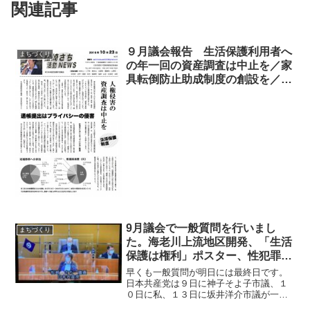
関連記事
９月議会報告 生活保護利用者へ
まちづくり
の年一回の資産調査は中止を／家
具転倒防止助成制度の創設を／中
山競馬場入り口交差点の右折レー
ン設置事業について
9月議会で一般質問を行いまし
まちづくり
た。海老川上流地区開発、「生活
保護は権利」ポスター、性犯罪防
止の啓発について
早くも一般質問が明日には最終日です。
日本共産党は９日に神子そよ子市議、１
０日に私、１３日に坂井洋介市議が一般
質問を行いました。明日は岩井友子市議