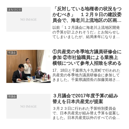
が登壇し、新型コロナ問題を中心に取り
上げます。（金沢和子市議は６日に議案
「反対している地権者の状況をつ
まちづくり
質疑を行い、やはり新型コ...
かむべき」 １２月９日の建設委
員会で、海老川上流地区の区画整
理について質疑を行いました
以前「１２月議会に海老川上流地区開発
の予算が計上されそうだ」とお知らせし
てしまいましたが、結局来年になりまし
た。すみません。ただ開発スタートに向
けて急速に動いています。９日１５日の
船橋市都市計画審議会で開発に関わる都
①共産党の冬季地方議員研修会に
市議会
市計画案が承認された翌日...
参加 ②市社協職員による業務上
横領について参考人招致を求める
17、18日と千葉県九十九里町で行われた
共産党の冬季地方議員研修会に参加して
きました。千葉県議団長の加藤英雄さん
が開会の挨拶。次期参院選の千葉選挙区
予定候補の浅野ふみ子さんから、選挙戦
について色々と提起があり、各地の議員
３月議会で2017年度予算の組み
市議会
の多彩な活動報告や意...
替えを日本共産党が提案
３月２３日に行われた予算特別委員会
で、日本共産党が組み替え予算を提案し
ました。日本共産党以外のすべての会派
が反対し、否決されましたが、市民の皆
さんの切実な要望をまとめています。ぜ